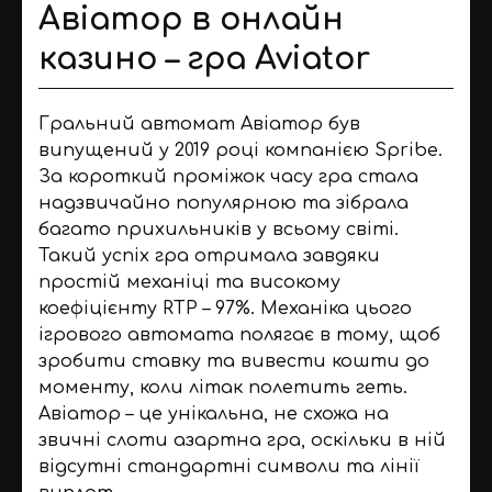
Авіатор в онлайн
казино – гра Aviator
Гральний автомат Авіатор був
випущений у 2019 році компанією Spribe.
За короткий проміжок часу гра стала
надзвичайно популярною та зібрала
багато прихильників у всьому світі.
Такий успіх гра отримала завдяки
простій механіці та високому
коефіцієнту RTP – 97%. Механіка цього
ігрового автомата полягає в тому, щоб
зробити ставку та вивести кошти до
моменту, коли літак полетить геть.
Авіатор – це унікальна, не схожа на
звичні слоти азартна гра, оскільки в ній
відсутні стандартні символи та лінії