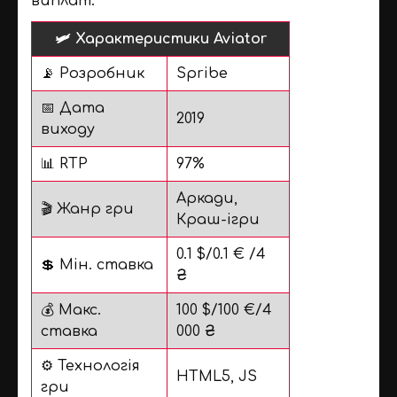
виплат.
🛩
Характеристики Aviator
📡
Розробник
Spribe
📅
Дата
2019
виходу
📊
RTP
97%
Аркади,
🎬
Жанр гри
Краш-ігри
0.1 $/0.1 € /4
💲
Мін. ставка
₴
💰
Макс.
100 $/100 €/4
ставка
000
₴
⚙️
Технологія
HTML5, JS
гри