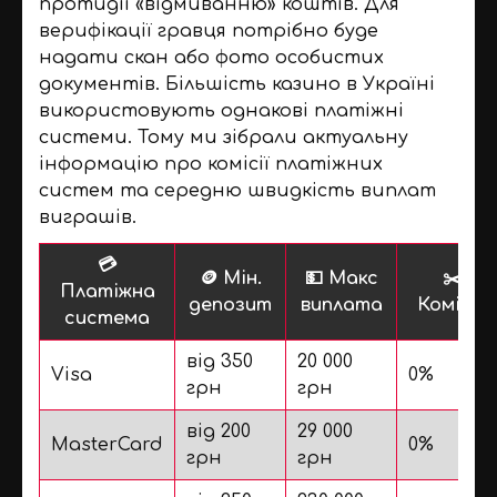
протидії «відмиванню» коштів. Для
верифікації гравця потрібно буде
надати скан або фото особистих
документів. Більшість казино в Україні
використовують однакові платіжні
системи. Тому ми зібрали актуальну
інформацію про комісії платіжних
систем та середню швидкість виплат
виграшів.
💳
🪙
Мін.
💵
Макс
✂️
Платіжна
депозит
виплата
Комісія
система
від 350
20 000
Visa
0%
грн
грн
від 200
29 000
MasterCard
0%
грн
грн